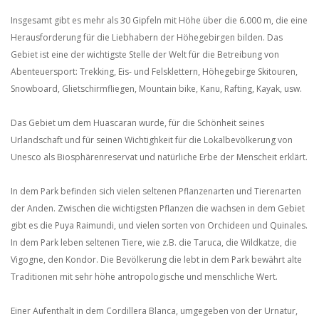
Insgesamt gibt es mehr als 30 Gipfeln mit Höhe über die 6.000 m, die eine
Herausforderung für die Liebhabern der Höhegebirgen bilden. Das
Gebiet ist eine der wichtigste Stelle der Welt für die Betreibung von
Abenteuersport: Trekking, Eis- und Felsklettern, Höhegebirge Skitouren,
Snowboard, Glietschirmfliegen, Mountain bike, Kanu, Rafting, Kayak, usw.
Das Gebiet um dem Huascaran wurde, für die Schönheit seines
Urlandschaft und für seinen Wichtighkeit für die Lokalbevölkerung von
Unesco als Biosphärenreservat und natürliche Erbe der Menscheit erklärt.
In dem Park befinden sich vielen seltenen Pflanzenarten und Tierenarten
der Anden. Zwischen die wichtigsten Pflanzen die wachsen in dem Gebiet
gibt es die Puya Raimundi, und vielen sorten von Orchideen und Quinales.
In dem Park leben seltenen Tiere, wie z.B. die Taruca, die Wildkatze, die
Vigogne, den Kondor. Die Bevölkerung die lebt in dem Park bewährt alte
Traditionen mit sehr höhe antropologische und menschliche Wert.
Einer Aufenthalt in dem Cordillera Blanca, umgegeben von der Urnatur,